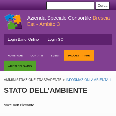
Azienda Speciale Consortile
Brescia
Est - Ambito 3
Login Bandi Online
Login GO
homepage
contatti
eventi
progetti pnrr
whistleblowing
>
AMMINISTRAZIONE TRASPARENTE
INFORMAZIONI AMBIENTALI
STATO DELL’AMBIENTE
Voce non rilevante