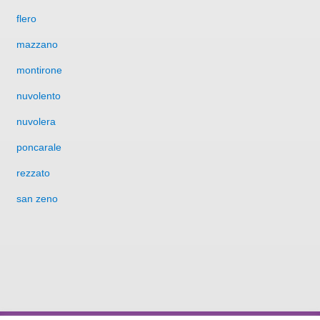
flero
mazzano
montirone
nuvolento
nuvolera
poncarale
rezzato
san zeno