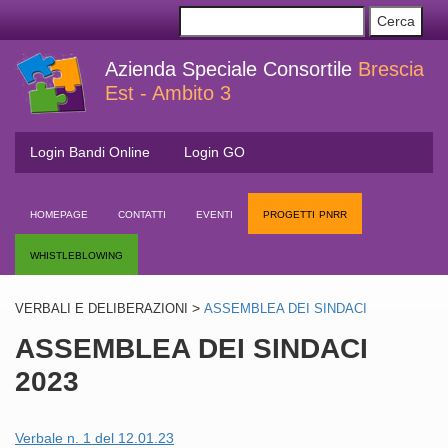
Azienda Speciale Consortile
Brescia
Est - Ambito 3
Login Bandi Online
Login GO
homepage
contatti
eventi
progetti pnrr
whistleblowing
>
VERBALI E DELIBERAZIONI
ASSEMBLEA DEI SINDACI
ASSEMBLEA DEI SINDACI
2023
Verbale n. 1 del 12.01.23