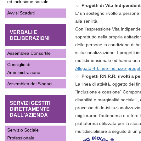
ed inclusione sociale
Progetti di Vita Indipenden
Avvisi Scaduti
E’ un sostegno rivolto a persone
alla senilità.
Con l’espressione Vita Indipendent
VERBALI E
soprattutto nella propria abitazio
DELIBERAZIONI
delle persone in condizione di ha
istituzionalizzazione. I progetti i
Assemblea Consortile
multidimensionale ed hanno una 
Consiglio di
Allegato-4-Linee-indirizzo-proget
Amministrazione
Progetti P.N.R.R. rivolti a p
Assemblea dei Sindaci
La linea di attività, oggetto d
“Inclusione e coesione” Component
disabilità e marginalità sociale” ,
SERVIZI GESTITI
processo di de-istituzionalizzazion
DIRETTAMENTE
DALL'AZIENDA
migliorarne l’autonomia e offrire
piattaforma utilizzata per la stes
Servizio Sociale
multidisciplinare a seguito di un
Professionale