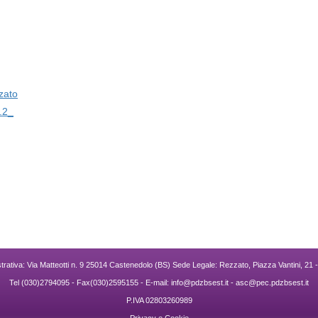
zato
.2_
rativa: Via Matteotti n. 9 25014 Castenedolo (BS) Sede Legale: Rezzato, Piazza Vantini, 21 
Tel (030)2794095 - Fax(030)2595155 - E-mail:
info@pdzbsest.it
-
asc@pec.pdzbsest.it
P.IVA 02803260989
Privacy e Cookie