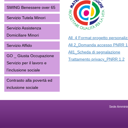
SWING Benessere over 65
Servizio Tutela Minori
Servizio Assistenza
Domiciliare Minori
All. 4 Format progetto personaliz
All.2_Domanda accesso PNRR 1
Servizio Affido
All1_Scheda di segnalazione
GO _ Giusta Occupazione
Trattamento privacy_PNRR 1.2
Servizio per il lavoro e
l’inclusione sociale
Contrasto alla povertà ed
inclusione sociale
Sede Amminist