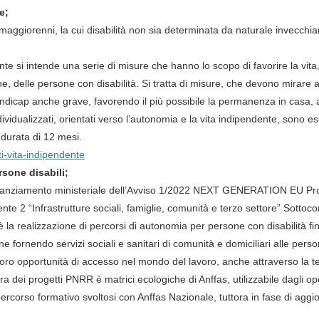
te;
 maggiorenni, la cui disabilità non sia determinata da naturale invecch
e si intende una serie di misure che hanno lo scopo di favorire la vita,
ne, delle persone con disabilità. Si tratta di misure, che devono mirare 
ndicap anche grave, favorendo il più possibile la permanenza in casa, a 
ndividualizzati, orientati verso l’autonomia e la vita indipendente, sono e
durata di 12 mesi.
ti-vita-indipendente
ersone disabili;
el finanziamento ministeriale dell’Avviso 1/2022 NEXT GENERATION EU P
e 2 “Infrastrutture sociali, famiglie, comunità e terzo settore” Sottoco
 è la realizzazione di percorsi di autonomia per persone con disabilità fin
e fornendo servizi sociali e sanitari di comunità e domiciliari alle person
 loro opportunità di accesso nel mondo del lavoro, anche attraverso la t
ura dei progetti PNRR è matrici ecologiche di Anffas, utilizzabile dagli op
 percorso formativo svoltosi con Anffas Nazionale, tuttora in fase di ag