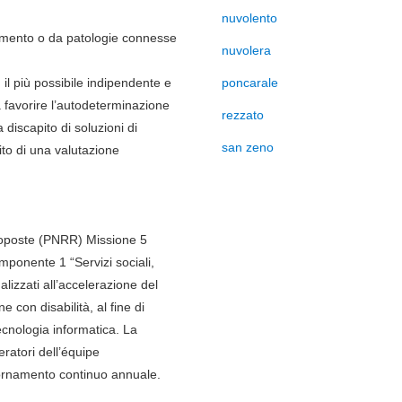
nuvolento
iamento o da patologie connesse
nuvolera
 il più possibile indipendente e
poncarale
a favorire l’autodeterminazione
rezzato
discapito di soluzioni di
san zeno
sito di una valutazione
roposte (PNRR) Missione 5
mponente 1 “Servizi sociali,
alizzati all’accelerazione del
e con disabilità, al fine di
ecnologia informatica. La
eratori dell’équipe
giornamento continuo annuale.