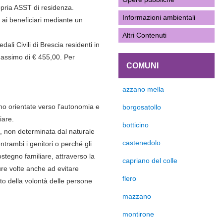
ropria ASST di residenza.
Informazioni ambientali
e ai beneficiari mediante un
Altri Contenuti
ali Civili di Brescia residenti in
massimo di € 455,00. Per
COMUNI
azzano mella
sono orientate verso l’autonomia e
borgosatollo
iare.
botticino
e, non determinata dal naturale
castenedolo
trambi i genitori o perché gli
stegno familiare, attraverso la
capriano del colle
sure volte anche ad evitare
flero
etto della volontà delle persone
mazzano
montirone