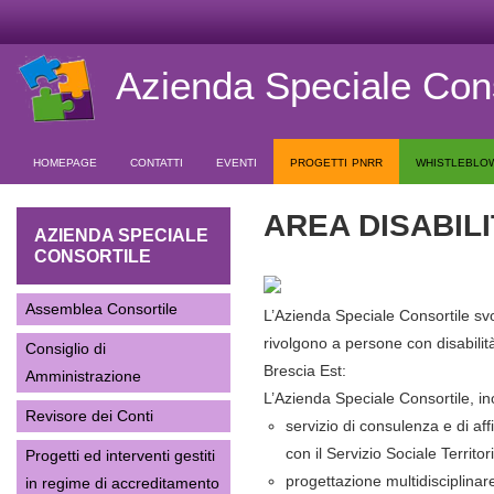
Azienda Speciale Cons
homepage
contatti
eventi
progetti pnrr
whistleblo
AREA DISABIL
AZIENDA SPECIALE
CONSORTILE
Assemblea Consortile
L’Azienda Speciale Consortile svo
rivolgono a persone con disabilità
Consiglio di
Brescia Est:
Amministrazione
L’Azienda Speciale Consortile, ino
Revisore dei Conti
servizio di consulenza e di aff
con il Servizio Sociale Territo
Progetti ed interventi gestiti
progettazione multidisciplinare
in regime di accreditamento