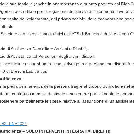
 della sua famiglia (anche in ottemperanza a quanto previsto dal Dlgs 6
Agenzie accreditate per l’erogazione dei servizi di inserimento lavorativ
con realtà del volontariato, del privato sociale, della cooperazione sociale
rettuale;
 Scuole e con i servizi specialistici dell’ATS di Brescia e delle Azienda O
zio di Assistenza Domiciliare Anziani e Disabili;
izio di Assistenza ad Personam degli alunni disabili.
tisce alcune misure/bonus che si rivolgono a persone con disabilità res
 3 di Brescia Est, tra cui:
ufficienza;
ire la piena permanenza della persona fragile al proprio domicilio e nel su
ciuto un contributo mensile destinato a sostenere parzialmente le persone
sostenere parzialmente le spese relative all’assunzione di un assistent
ra B2_FNA2024
sufficienza – SOLO INTERVENTI INTEGRATIVI DIRETTI
;