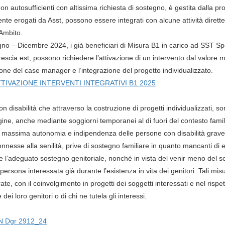
on autosufficienti con altissima richiesta di sostegno, è gestita dalla p
ente erogati da Asst, possono essere integrati con alcune attività dirett
Ambito.
gno – Dicembre 2024, i già beneficiari di Misura B1 in carico ad SST Sped
scia est, possono richiedere l’attivazione di un intervento dal valore 
one del case manager e l’integrazione del progetto individualizzato.
IVAZIONE INTERVENTI INTEGRATIVI B1 2025
n disabilità che attraverso la costruzione di progetti individualizzati, 
rigine, anche mediante soggiorni temporanei al di fuori del contesto famil
 la massima autonomia e indipendenza delle persone con disabilità grav
nesse alla senilità, prive di sostegno familiare in quanto mancanti di en
re l’adeguato sostegno genitoriale, nonché in vista del venir meno del so
persona interessata già durante l’esistenza in vita dei genitori. Tali mi
rate, con il coinvolgimento in progetti dei soggetti interessati e nel risp
dei loro genitori o di chi ne tutela gli interessi.
N Dgr 2912_24