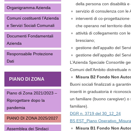
della persona con disabilità e
Organigramma Azienda
servizio di consulenza con le 
Comuni costituenti l’Azienda
interventi di co-progettazione 
e Servizi Sociali Comunali
che operano nel territorio dist
attività di collegamento con le
Documenti Fondamentali
bresciano;
Azienda
gestione dell’appalto del Servi
Responsabile Protezione
gestione dell’appalto del Serv
Dati
L’Azienda Speciale Consortile ges
Comuni dell’Ambito distrettuale n°
Misura B2 Fondo Non Autos
PIANO DI ZONA
Buoni sociali finalizzati a garant
inseriti in graduatoria è riconos
Piano di Zona 2021/2023 –
un familiare (buono caregiver) o 
Riprogettare dopo la
familiare).
pandemia
DGR n. 3719 del 30_12_24
PIANO DI ZONA 2025/2027
BS EST_Piano Operativo_Misu
Misura B1 Fondo Non Auto
Assemblea dei Sindaci