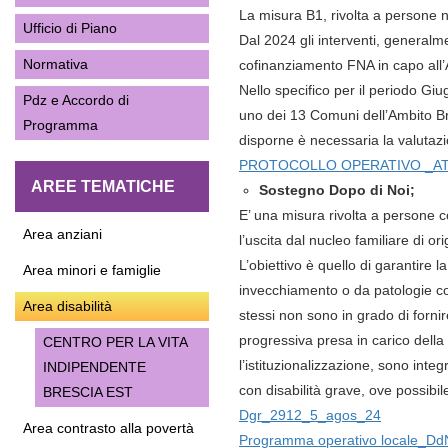
La misura B1, rivolta a persone n
Ufficio di Piano
Dal 2024 gli interventi, generalm
Normativa
cofinanziamento FNA in capo all’
Nello specifico per il periodo Giu
Pdz e Accordo di
uno dei 13 Comuni dell’Ambito Bre
Programma
disporne è necessaria la valutazi
PROTOCOLLO OPERATIVO _ATT
AREE TEMATICHE
Sostegno Dopo di Noi;
E’ una misura rivolta a persone co
Area anziani
l’uscita dal nucleo familiare di o
L’obiettivo è quello di garantire
Area minori e famiglie
invecchiamento o da patologie con
Area disabilità
stessi non sono in grado di forni
progressiva presa in carico della 
CENTRO PER LA VITA
l’istituzionalizzazione, sono integ
INDIPENDENTE
con disabilità grave, ove possibile 
BRESCIA EST
Dgr_2912_5_agos_24
Area contrasto alla povertà
Programma operativo locale_Dd