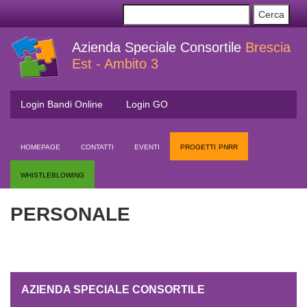
Azienda Speciale Consortile
Brescia
Est - Ambito 3
Login Bandi Online
Login GO
homepage
contatti
eventi
progetti pnrr
whistleblowing
PERSONALE
AZIENDA SPECIALE CONSORTILE