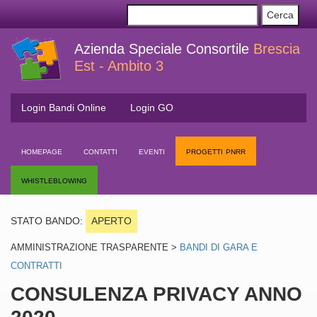
Azienda Speciale Consortile
Brescia
Est - Ambito 3
Login Bandi Online
Login GO
homepage
contatti
eventi
progetti pnrr
whistleblowing
STATO BANDO:
APERTO
AMMINISTRAZIONE TRASPARENTE >
BANDI DI GARA E
CONTRATTI
CONSULENZA PRIVACY ANNO