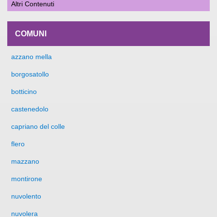
Altri Contenuti
COMUNI
azzano mella
borgosatollo
botticino
castenedolo
capriano del colle
flero
mazzano
montirone
nuvolento
nuvolera