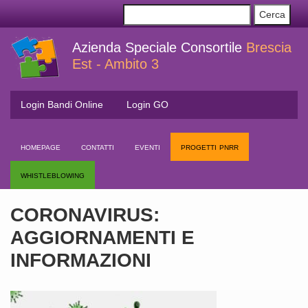
Azienda Speciale Consortile
Brescia
Est - Ambito 3
Login Bandi Online
Login GO
homepage
contatti
eventi
progetti pnrr
whistleblowing
CORONAVIRUS:
AGGIORNAMENTI E
INFORMAZIONI