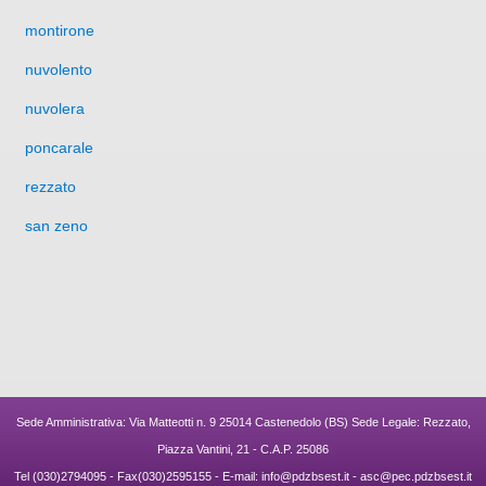
montirone
nuvolento
nuvolera
poncarale
rezzato
san zeno
Sede Amministrativa: Via Matteotti n. 9 25014 Castenedolo (BS) Sede Legale: Rezzato,
Piazza Vantini, 21 - C.A.P. 25086
Tel (030)2794095 - Fax(030)2595155 - E-mail:
info@pdzbsest.it
-
asc@pec.pdzbsest.it