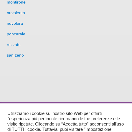
montirone
nuvolento
nuvolera
poncarale
rezzato
san zeno
Sede Amministrativa: Via Matteotti n. 9 25014 Castenedolo (BS) Sede Legale: Rezzato,
Utilizziamo i cookie sul nostro sito Web per offrirti
Piazza Vantini, 21 - C.A.P. 25086
l'esperienza più pertinente ricordando le tue preferenze e le
Tel (030)2794095 - Fax(030)2595155 - E-mail:
info@pdzbsest.it
-
asc@pec.pdzbsest.it
visite ripetute. Cliccando su “Accetta tutto” acconsenti all'uso
di TUTTI i cookie. Tuttavia, puoi visitare "Impostazione
P.IVA 02803260989