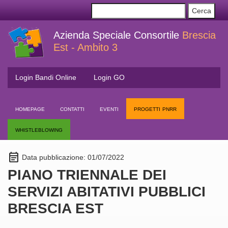
Azienda Speciale Consortile
Brescia
Est - Ambito 3
Login Bandi Online
Login GO
homepage
contatti
eventi
progetti pnrr
whistleblowing
event_note
Data pubblicazione: 01/07/2022
PIANO TRIENNALE DEI
SERVIZI ABITATIVI PUBBLICI
BRESCIA EST