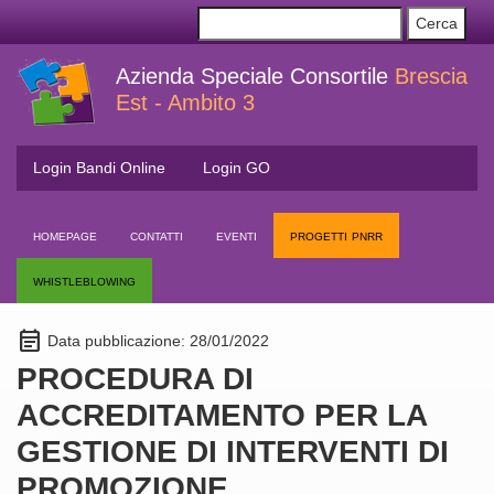
Azienda Speciale Consortile
Brescia
Est - Ambito 3
Login Bandi Online
Login GO
homepage
contatti
eventi
progetti pnrr
whistleblowing
event_note
Data pubblicazione: 28/01/2022
PROCEDURA DI
ACCREDITAMENTO PER LA
GESTIONE DI INTERVENTI DI
PROMOZIONE