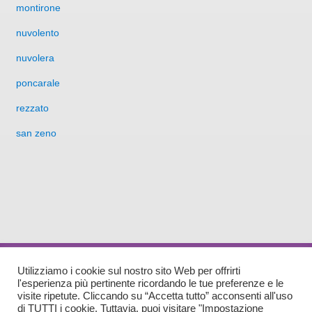
montirone
nuvolento
nuvolera
poncarale
rezzato
san zeno
Sede Amministrativa: Via Matteotti n. 9 25014 Castenedolo (BS) Sede Legale: Rezzato,
Utilizziamo i cookie sul nostro sito Web per offrirti
Piazza Vantini, 21 - C.A.P. 25086
l'esperienza più pertinente ricordando le tue preferenze e le
Tel (030)2794095 - Fax(030)2595155 - E-mail:
info@pdzbsest.it
-
asc@pec.pdzbsest.it
visite ripetute. Cliccando su “Accetta tutto” acconsenti all'uso
di TUTTI i cookie. Tuttavia, puoi visitare "Impostazione
P.IVA 02803260989