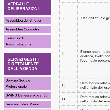
VERBALI E
DELIBERAZIONI
8
Dati dell’attuale ge
Assemblea dei Sindaci
Assemblea Consortile
Consiglio di
Amministrazione
Elenco anonimo del
9
qualifica, livello c
SERVIZI GESTITI
l’eventuale percent
DIRETTAMENTE
DALL'AZIENDA
Servizio Sociale
Dato storico relati
10
Professionale
nell’ambito dell’es
SWING Benessere over 65
Dato storico relati
11
nell’ambito dell’es
Servizio Tutela Minori