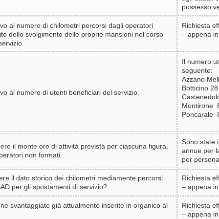
possesso ve
ivo al numero di chilometri percorsi dagli operatori
Richiesta eff
bito dello svolgimento delle proprie mansioni nel corso
– appena in
servizio.
Il numero ut
seguente:
Azzano Mel
Botticino 
ivo al numero di utenti beneficiari del servizio.
Castenedo
Montirone 
Poncarale 
Sono state i
re il monte ore di attività prevista per ciascuna figura,
annue per l
ratori non formati.
per personal
ere il dato storico dei chilometri mediamente percorsi
Richiesta eff
AD per gli spostamenti di servizio?
– appena in
ne svantaggiate già attualmente inserite in organico al
Richiesta eff
– appena in