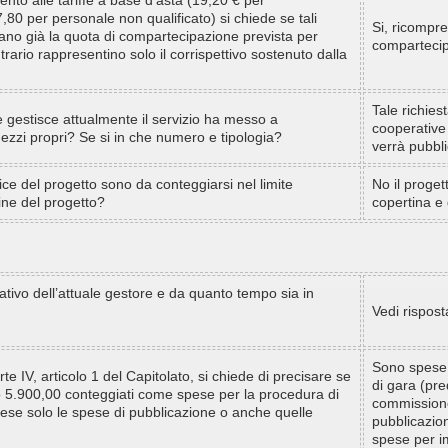
nto alle tariffe a base d’asta (19,20 € per
0 per personale non qualificato) si chiede se tali
Si, ricompre
ano già la quota di compartecipazione prevista per
compartecip
trario rappresentino solo il corrispettivo sostenuto dalla
Tale richies
 gestisce attualmente il servizio ha messo a
cooperative 
ezzi propri? Se si in che numero e tipologia?
verrà pubbl
dice del progetto sono da conteggiarsi nel limite
No il proget
ne del progetto?
copertina e 
nativo dell’attuale gestore e da quanto tempo sia in
Vedi rispost
Sono spese 
rte IV, articolo 1 del Capitolato, si chiede di precisare se
di gara (pre
ro 5.900,00 conteggiati come spese per la procedura di
commissione
ese solo le spese di pubblicazione o anche quelle
pubblicazio
spese per im