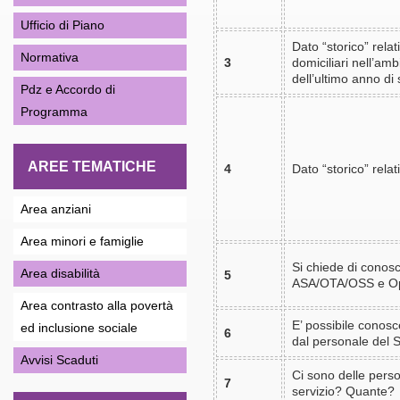
Ufficio di Piano
Dato “storico” relat
Normativa
3
domiciliari nell’am
dell’ultimo anno di 
Pdz e Accordo di
Programma
AREE TEMATICHE
4
Dato “storico” relat
Area anziani
Area minori e famiglie
Si chiede di conosce
Area disabilità
5
ASA/OTA/OSS e Ope
Area contrasto alla povertà
E’ possibile conosc
ed inclusione sociale
6
dal personale del S
Avvisi Scaduti
Ci sono delle perso
7
servizio? Quante?