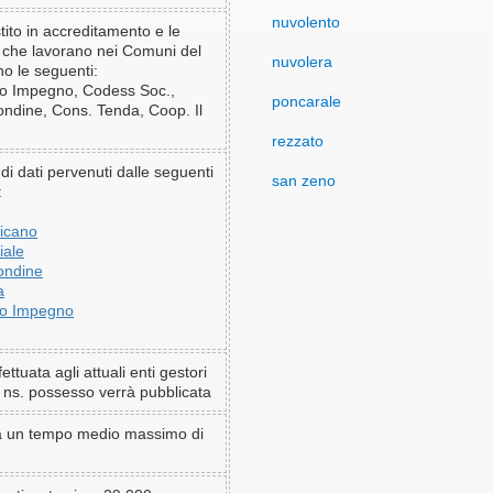
nuvolento
tito in accreditamento e le
 che lavorano nei Comuni del
nuvolera
no le seguenti:
o Impegno, Codess Soc.,
poncarale
ndine, Cons. Tenda, Coop. Il
rezzato
 di dati pervenuti dalle seguenti
san zeno
:
licano
iale
ondine
a
o Impegno
ettuata agli attuali enti gestori
 ns. possesso verrà pubblicata
a un tempo medio massimo di