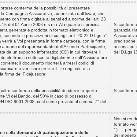
ese conferma della possibilità di presentare
 da Compagnia Assicurativa, autorizzata dall’Isvap, che
ento con firma digitale ai sensi ed a norma dell’art. 23
5 del 04 Aprile 2006 e s.m.i. Al riguardo si precisa
Si conferma 
errà generata e prodotta in formato elettronico e
garanzia ri
, secondo le prescrizioni di cui agli artt. 20-22 D.Lgs n°
Assicurativa
 verrà a Voi presentata in forma cartacea, con la firma
predispone 
le a mano del rappresentante dell’Azienda Partecipante,
ai sensi ed
 da un supporto informatico (CD) in cui ritrovare il
del D.Lgs 15
o elettronico sottoscritto digitalmente dall’Assicuratore
orrente; il documento riporterà altresì i codici di
caricare e verificare on line il file originale e la
a firma del Fidejussore;
re conferma della possibilità di ridurre l’importo
Si conferma 
Parte Vi del Bando, del 50% in caso di possesso di
 EN ISO 9001:2008, così come previsto al comma 7° del
Non si rendo
formato wor
1) per quan
one della
domanda di partecipazione e delle
del modello 