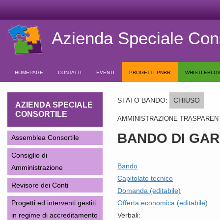
Azienda Speciale Cons
homepage
contatti
eventi
progetti pnrr
whistleblo
STATO BANDO:
CHIUSO
AZIENDA SPECIALE
CONSORTILE
AMMINISTRAZIONE TRASPAREN
BANDO DI GAR
Assemblea Consortile
Consiglio di
Bando
Amministrazione
Capitolato tecnico
Revisore dei Conti
Domanda (editabile)
Progetti ed interventi gestiti
Offerta economica (editabile)
in regime di accreditamento
Verbali: