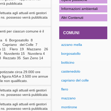
rrà pubblicata
Informazioni ambientali
ettuata agli attuali enti gestori
 ns. possesso verrà pubblicata
Altri Contenuti
enti per ciascun comune è il
COMUNI
la 6 Borgosatollo 8
28 Capriano del Colle 7
azzano mella
lo 11 Flero 19 Mazzano 26
8 Nuvolento 15 Nuvolera 4
borgosatollo
8 Rezzato 35 San Zeno 14
botticino
castenedolo
potizzate circa 29.000 ore
a figura ASA e 3.500 ore annue
capriano del colle
e non qualificato.
flero
ettuata agli attuali enti gestori
 ns. possesso verrà pubblicata
mazzano
ettuata agli attuali enti gestori
montirone
 ns. possesso verrà pubblicata