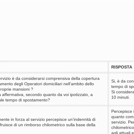
RISPOSTA
ervizio è da considerarsi comprensiva della copertura
Si, è da co
mento degli Operatori domiciliari nell’ambito dello
tempo di sp
proprie mansioni ?
Si consider
a affermativa, secondo quanto da voi ipotizzato, a
10 minuti.
le tempo di spostamento?
Percepisce 
quanto comp
mente in forza al servizio percepisce un’indennità di
servizio. Pe
ruisce di un rimborso chilometrico sulla base della
chilometrico
agli attuali