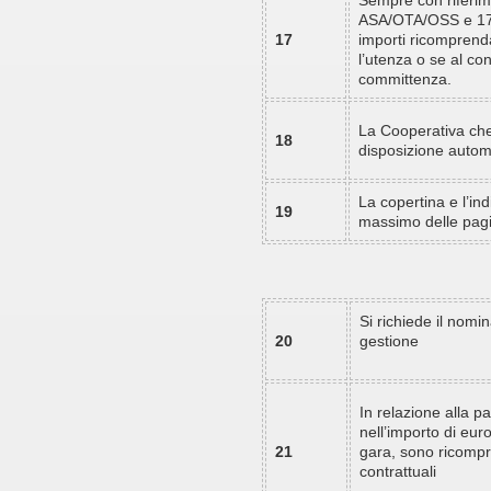
Sempre con riferime
ASA/OTA/OSS e 17,8
17
importi ricomprend
l’utenza o se al con
committenza.
La Cooperativa che
18
disposizione autom
La copertina e l’in
19
massimo delle pagi
Si richiede il nomi
20
gestione
In relazione alla pa
nell’importo di eu
21
gara, sono ricompr
contrattuali