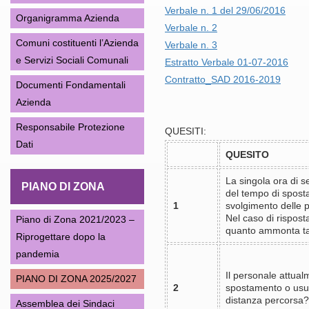
Verbale n. 1 del 29/06/2016
Organigramma Azienda
Verbale n. 2
Comuni costituenti l’Azienda
Verbale n. 3
e Servizi Sociali Comunali
Estratto Verbale 01-07-2016
Contratto_SAD 2016-2019
Documenti Fondamentali
Azienda
Responsabile Protezione
QUESITI:
Dati
QUESITO
La singola ora di s
PIANO DI ZONA
del tempo di sposta
1
svolgimento delle 
Nel caso di rispost
Piano di Zona 2021/2023 –
quanto ammonta ta
Riprogettare dopo la
pandemia
Il personale attual
PIANO DI ZONA 2025/2027
2
spostamento o usuf
distanza percorsa?
Assemblea dei Sindaci