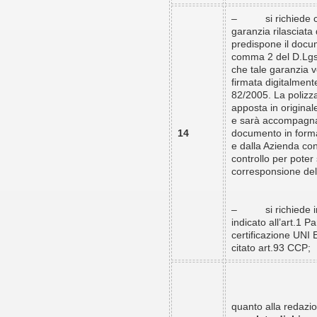
– si richiede cort
garanzia rilasciata
predispone il docum
comma 2 del D.Lgs 1
che tale garanzia v
firmata digitalmente
82/2005. La polizza
apposta in origina
e sarà accompagnata
14
documento in format
e dalla Azienda conc
controllo per poter s
corresponsione dell
– si richiede inolt
indicato all’art.1 
certificazione UNI
citato art.93 CCP;
quanto alla redazi