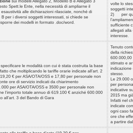
azione
sui modelli Allegato 2, Modello B e Allegato 3
volte lo ste
sto Spett.le Ente, nella necessità di ampliarne il
soggetti int
esaustività alle dichiarazioni rilasciate, nonché di
2) per qua
 B per i diversi soggetti interessati, si chiede se
l’ampliament
disporre dei modelli in formato .doc/word.
sufficiente c
allegati all
interesse.
Tenuto cont
della richies
600.000,00 
stimato e ar
 specificare le modalità con cui è stata costruita la base
indicazione 
fatto che moltiplicando le tariffe orarie indicate all’art. 2
stesso.
 (19,20 € per ASA/OTA/OSS e 17,80 per personale non
Le 29.000 
onte ore di servizio indicati da chiarimento
per persona
29.000 per ASA/OTA/OSS e 3500 per personale non
indicative su
tiene l’importo totale annuo di 619.100 € anziché 600.000
2015 ma già
o all’art. 3 del Bando di Gara
Infatti nel 
indicate com
ogni caso fa
ore che eff
a partire da