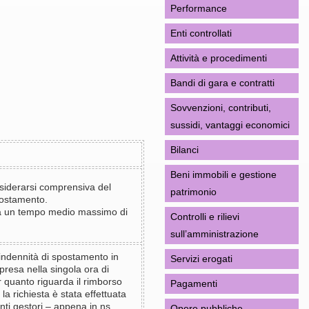
Performance
Enti controllati
Attività e procedimenti
Bandi di gara e contratti
Sovvenzioni, contributi,
sussidi, vantaggi economici
Bilanci
Beni immobili e gestione
nsiderarsi comprensiva del
patrimonio
ostamento.
a un tempo medio massimo di
Controlli e rilievi
sull’amministrazione
indennità di spostamento in
Servizi erogati
resa nella singola ora di
r quanto riguarda il rimborso
Pagamenti
 la richiesta è stata effettuata
 enti gestori – appena in ns.
Opere pubbliche