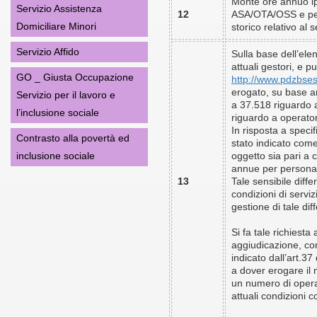
Monte ore annuo ipot
Servizio Assistenza
12
ASA/OTA/OSS e pers
Domiciliare Minori
storico relativo al 
Servizio Affido
Sulla base dell’ele
attuali gestori, e p
GO _ Giusta Occupazione
http://www.pdzbsest
erogato, su base an
Servizio per il lavoro e
a
37.518
riguardo a
l’inclusione sociale
riguardo a operato
In risposta a speci
Contrasto alla povertà ed
stato indicato come
inclusione sociale
oggetto sia pari a 
annue per personal
13
Tale sensibile diffe
condizioni di serviz
gestione di tale di
Si fa tale richiesta 
aggiudicazione, co
indicato dall’art.3
a dover erogare il
un numero di operat
attuali condizioni c