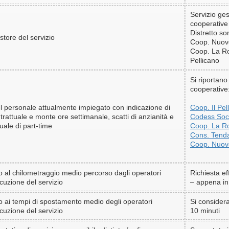
Servizio ges
cooperative
Distretto so
store del servizio
Coop. Nuov
Coop. La Ro
Pellicano
Si riportano
cooperative
 personale attualmente impiegato con indicazione di
Coop. Il Pel
ontrattuale e monte ore settimanale, scatti di anzianità e
Codess Soc
uale di part-time
Coop. La R
Cons. Tend
Coop. Nuov
vo al chilometraggio medio percorso dagli operatori
Richiesta eff
ecuzione del servizio
– appena in
vo ai tempi di spostamento medio degli operatori
Si consider
ecuzione del servizio
10 minuti