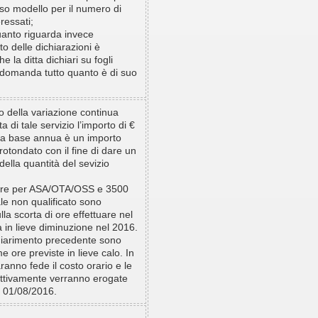
sso modello per il numero di
eressati;
nto riguarda invece
o delle dichiarazioni è
he la ditta dichiari su fogli
a domanda tutto quanto è di suo
o della variazione continua
ta di tale servizio l’importo di €
a base annua è un importo
rotondato con il fine di dare un
della quantità del sevizio
ore per ASA/OTA/OSS e 3500
le non qualificato sono
lla scorta di ore effettuare nel
 in lieve diminuzione nel 2016.
chiarimento precedente sono
e ore previste in lieve calo. In
ranno fede il costo orario e le
ettivamente verranno erogate
l 01/08/2016.