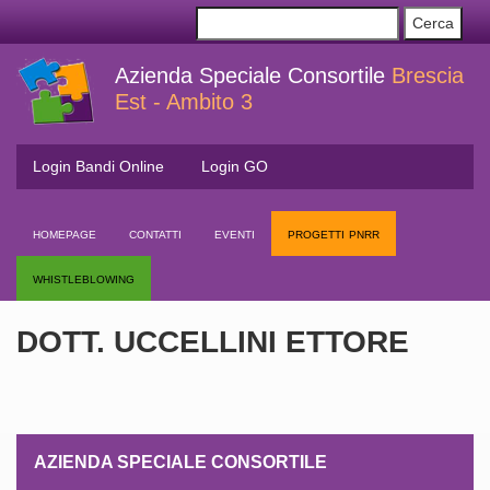
Azienda Speciale Consortile
Brescia
Est - Ambito 3
Login Bandi Online
Login GO
homepage
contatti
eventi
progetti pnrr
whistleblowing
DOTT. UCCELLINI ETTORE
AZIENDA SPECIALE CONSORTILE